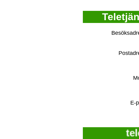
Teletjä
Besöksadr
Postad
M
E-
tel